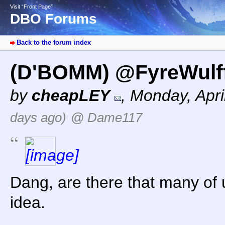
Visit “Front Page”
DBO Forums
Back to the forum index
(D'BOMM) @FyreWulf
by
cheapLEY
,
Monday, Apri
days ago)
@ Dame117
Dang, are there that many of 
idea.